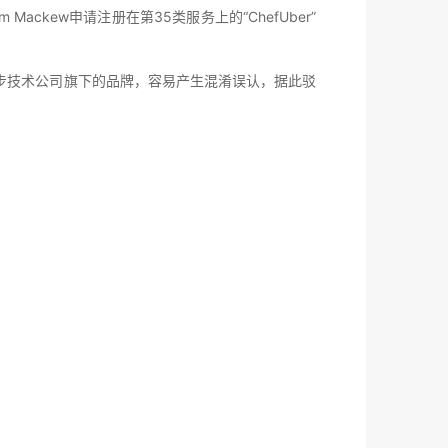
对Tim Mackew申请注册在第35类服务上的“ChefUber”
”是优步技术公司旗下的品牌，容易产生混淆误认，据此驳