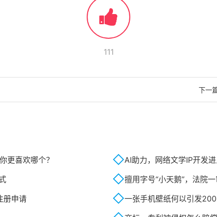
111
下一
o你更喜欢哪个？
AI助力，网络文学IP开发
式
擅用字号“小天鹅”，法院
标注册申请
一张手机壁纸何以引发20