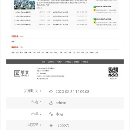
发布时间：
2020-02-24 14:09:08
作者：
admin
来源：
本站
浏览量：
（5097）