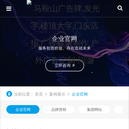
企业官网
服务创造价值、存在造就未来
立即咨询
当前位置：
首页
案例展示
企业官网
企业官网
品牌营销
集团网站
微