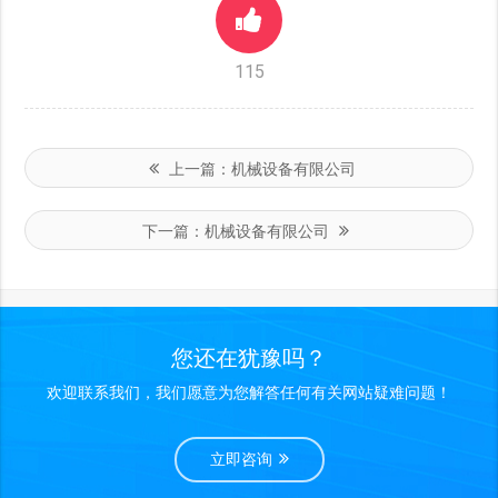
115
上一篇：
机械设备有限公司
下一篇：
机械设备有限公司
您还在犹豫吗？
欢迎联系我们，我们愿意为您解答任何有关网站疑难问题！
立即咨询