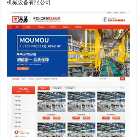
机械设备有限公司