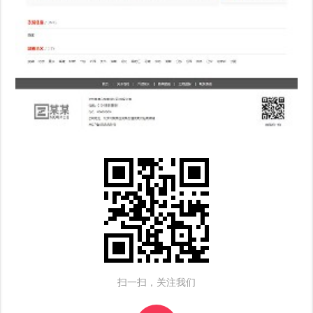
扫一扫，关注我们